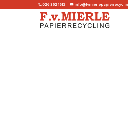
026 362 1612
info@fvmierlepapierrecyclin
Papierrecyc