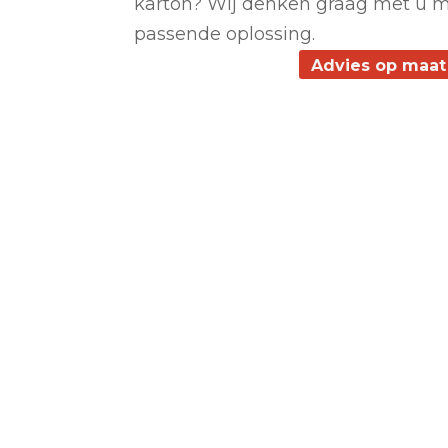
karton? Wij denken graag met u 
passende oplossing.
Advies op maat