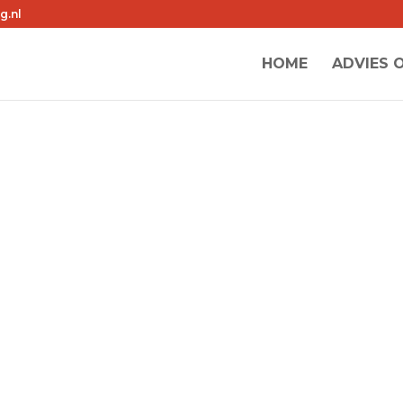
g.nl
HOME
ADVIES 
ling sinds 1948