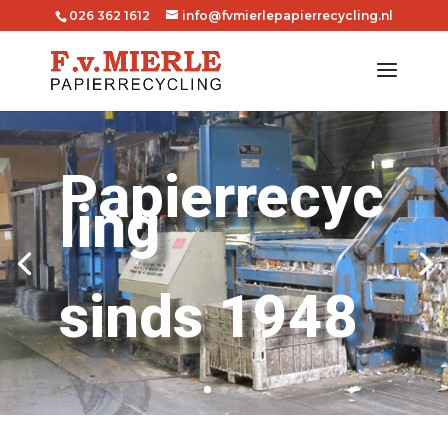
026 362 1612
info@fvmierlepapierrecycling.nl
Papierrecyc
ling
sinds 1948